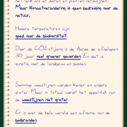
niet leuk als er dieren en planten verdwijnen.
Maar klimaatverandering is geen bedreiging voor de
natuur.
Hogere temperaturen zijn
goed voor de biodiversiteit
.
Door de CO2-stijging is de Aarde de afgelopen
30 jaar
veel groener geworden
. En dat is
gunstig voor de landbouw en bossen.
Sommige woestijnen worden kleiner en andere
groter. Maar in totaal wordt het oppervlak van
de
woestijnen niet groter
.
Er is over de hele wereld een afname van de
bosbranden
.