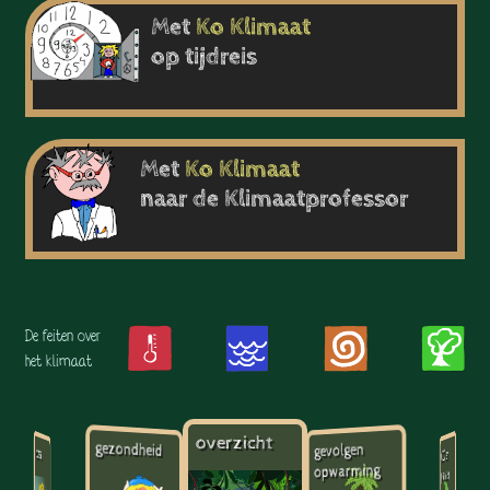
Met
Ko
Klimaat
op tijdreis
Met
Ko
Klimaat
naar de Klimaatprofessor
De feiten over
het klimaat
overzicht
gezondheid
gevolgen
koraal
CO2 en
opwarming
planten