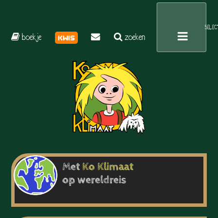
SELEC
boekje
zoeken
kwis
Met
Ko
Klimaat
op wereldreis