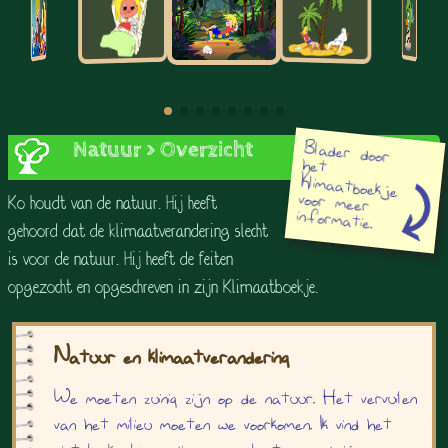
Blader door
het
Klimaatboekje
voor meer
Natuur > Overzicht
Ko houdt van de natuur. Hij heeft
informatie.
gehoord dat de klimaatverandering slecht
is voor de natuur. Hij heeft de feiten
opgezocht en opgeschreven in zijn Klimaatboekje.
Natuur en klimaatverandering
We moeten zuinig zijn op de natuur. Het vervuilen
van het milieu moeten we voorkomen. Ik vind het